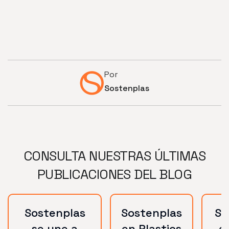
Por
Sostenplas
CONSULTA NUESTRAS ÚLTIMAS
PUBLICACIONES DEL BLOG
Sostenplas
Sostenplas
So
se une a
en Plastics
e