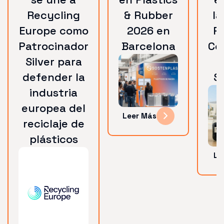
Recycling
& Rubber
la
Europe como
2026 en
R
Patrocinador
Barcelona
Co
Silver para
defender la
S
industria
europea del
Leer Más
reciclaje de
plásticos
Le