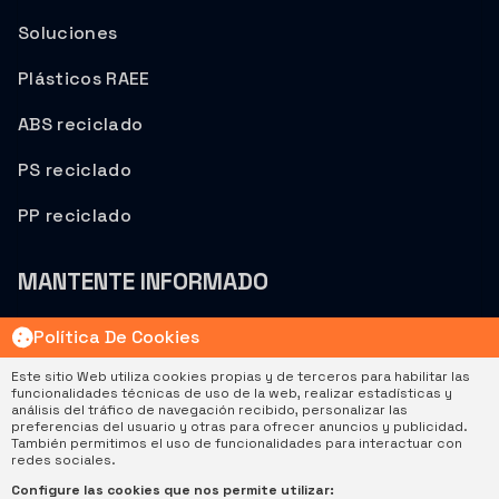
Soluciones
Plásticos RAEE
ABS reciclado
PS reciclado
PP reciclado
MANTENTE INFORMADO
Política De Cookies
Este sitio Web utiliza cookies propias y de terceros para habilitar las
funcionalidades técnicas de uso de la web, realizar estadísticas y
análisis del tráfico de navegación recibido, personalizar las
preferencias del usuario y otras para ofrecer anuncios y publicidad.
|
|
Política De Privacidad
Cookies
Política De Gestión
También permitimos el uso de funcionalidades para interactuar con
© 2026 Sostenplas. Todos los derechos reservados.
redes sociales.
Configure las cookies que nos permite utilizar: